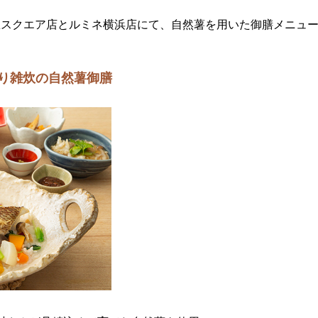
東急スクエア店とルミネ横浜店にて、自然薯を用いた御膳メニュ
り雑炊の自然薯御膳