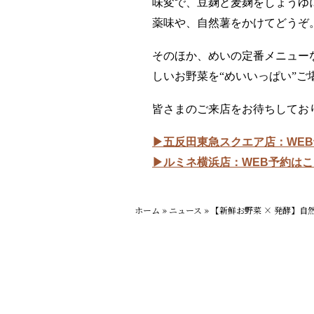
味変で、豆麹と麦麹をしょうゆ
薬味や、自然薯をかけてどうぞ
そのほか、めいの定番メニュー
しいお野菜を“めいいっぱい”ご
皆さまのご来店をお待ちしてお
▶五反田東急スクエア店：WE
▶ルミネ横浜店：WEB予約は
ホーム
»
ニュース
»
【新鮮お野菜 × 発酵】自