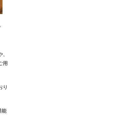
。
や、
ご用
おり
堪能