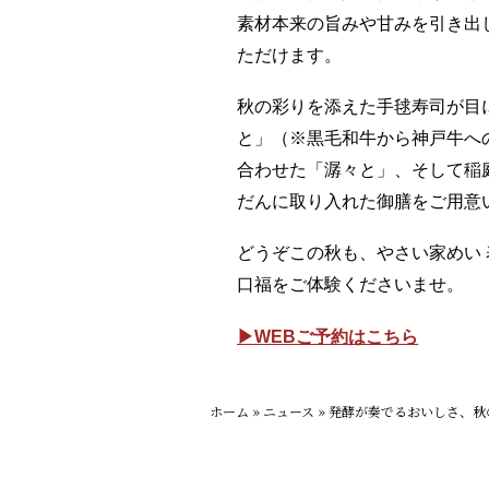
素材本来の旨みや甘みを引き出
ただけ
ます。
秋の彩りを添えた手毬寿司が目
と」（※黒毛和牛から神戸牛への
合わせた「潺々と」、
そして稲
だんに取り入れた御膳をご用意
どうぞこの秋も、やさい家めい
口福をご体験くださいませ。
▶WEBご予約はこちら
ホーム
»
ニュース
»
発酵が奏でるおいしさ、秋