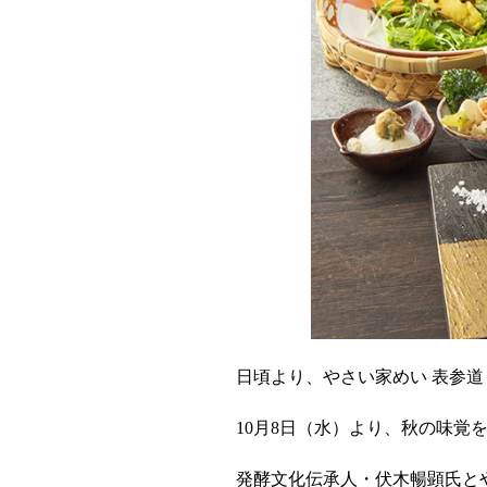
日頃より、やさい家めい 表参
10月8日（水）より、秋の味覚
発酵文化伝承人・
伏木暢顕氏と