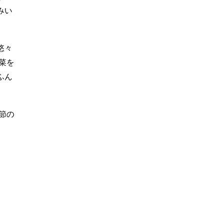
みい
悠々
菜を
ふん
節の